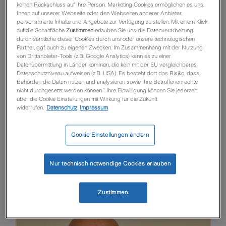
keinen Rückschluss auf Ihre Person. Marketing Cookies ermöglichen es uns,
Ihnen auf unserer Webseite oder den Webseiten anderer Anbieter,
personalisierte Inhalte und Angebote zur Verfügung zu stellen. Mit einem Klick
auf die Schaltfläche
Zustimmen
erlauben Sie uns die Datenverarbeitung
durch sämtliche dieser Cookies durch uns oder unsere technologischen
Partner, ggf. auch zu eigenen Zwecken. Im Zusammenhang mit der Nutzung
von Drittanbieter-Tools (z.B. Google Analytics) kann es zu einer
Datenübermittlung in Länder kommen, die kein mit der EU vergleichbares
Datenschutzniveau aufweisen (z.B. USA). Es besteht dort das Risiko, dass
Jana Kleinheßeling
Behörden die Daten nutzen und analysieren sowie Ihre Betroffenenrechte
nicht durchgesetzt werden können.“ Ihre Einwilligung können Sie jederzeit
Deutzer Allee 1
über die Cookie Einstellungen mit Wirkung für die Zukunft
50679 Köln
widerrufen.
Datenschutz
Impressum
+49 (0)221 7715-4246
Cookie Einstellungen ändern
+49 (0)175 9961483
ZEP-OE@zurich.com
Nur technisch notwendige Cookies erlauben
Dein Ansprechpartner
für Berufserfahrene
Zustimmen